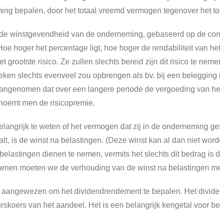
g bepalen, door het totaal vreemd vermogen tegenover het tot
r de winstgevendheid van de onderneming, gebaseerd op de comm
 Hoe hoger het percentage ligt, hoe hoger de rendabiliteit van 
 grootste risico. Ze zullen slechts bereid zijn dit risico te ne
eken slechts evenveel zou opbrengen als bv. bij een belegging in 
aangenomen dat over een langere periode de vergoeding van he
 noemt men de risicopremie.
elangrijk te weten of het vermogen dat zij in de onderneming 
lt, is de winst na belastingen. (Deze winst kan al dan niet worde
astingen dienen te nemen, vermits het slechts dit bedrag is da
enen moeten we de verhouding van de winst na belastingen m
k aangewezen om het dividendrendement te bepalen. Het divid
skoers van het aandeel. Het is een belangrijk kengetal voor bel