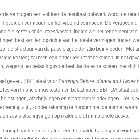
rde vermogen een voldoende resultaat oplevert, wordt de rendab
n: het eigen vermogen en het vreemd vermogen. De vergoeding 
nciële kosten of de intrestkosten. Indien we het rendement va
gen bekijken ten opzichte van het totale vermogen. Indien we d
zal de structuur van de passiefzijde de ratio beïnvloeden. Me
ciële kosten) zal men een ander resultaat bekomen. In het gev
 zijn, wegens het belastingsvoordeel dat de extra kosten met zic
el geven. EBIT staat voor
Earnings Before Interest and Taxes
(
t, los van financieringskosten en belastingen. EBITDA staat voo
n, belastingen, afschrijvingen en waardeverminderingen. Het is 
rneming zijn, zonder rekening te houden met de manier waarop he
n zoals afschrijvingen op materiële of immateriële activa.
 duurtijd aantonen vooraleer een bepaalde balanspost wordt ve