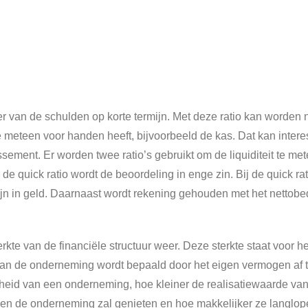
eer van de schulden op korte termijn. Met deze ratio kan worden
meteen voor handen heeft, bijvoorbeeld de kas. Dat kan interessa
ssement. Er worden twee ratio’s gebruikt om de liquiditeit te mete
n de quick ratio wordt de beoordeling in enge zin. Bij de quick 
jn in geld. Daarnaast wordt rekening gehouden met het nettobedrij
erkte van de financiële structuur weer. Deze sterkte staat voor
e van de onderneming wordt bepaald door het eigen vermogen af
kheid van een onderneming, hoe kleiner de realisatiewaarde va
wen de onderneming zal genieten en hoe makkelijker ze langlop