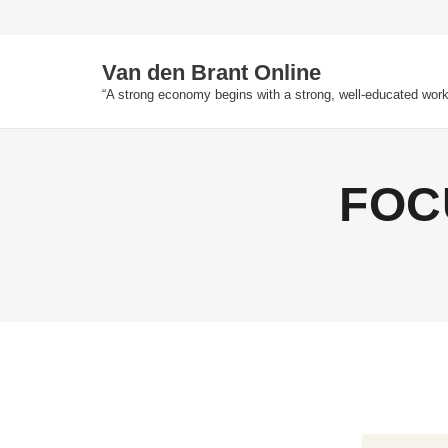
Skip
to
content
Van den Brant Online
“A strong economy begins with a strong, well-educated work
FOCU