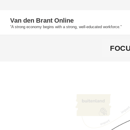
Skip
to
Van den Brant Online
content
“A strong economy begins with a strong, well-educated workforce.”
FOCUS