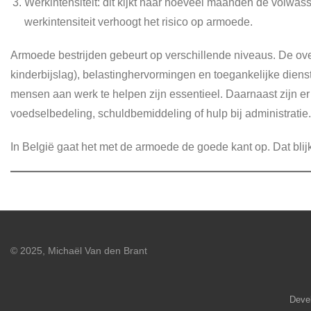
Werkintensiteit: dit kijkt naar hoeveel maanden de volwas
werkintensiteit verhoogt het risico op armoede.
Armoede bestrijden gebeurt op verschillende niveaus. De over
kinderbijslag), belastinghervormingen en toegankelijke dien
mensen aan werk te helpen zijn essentieel. Daarnaast zijn er
voedselbedeling, schuldbemiddeling of hulp bij administratie.
In België gaat het met de armoede de goede kant op. Dat blijk
© 2025, Michaël Van den Brant
Deve