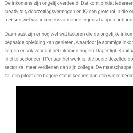
De inkomens zijn ongelijk verdeeld. Dat komt omdat iederee
creativiteit, doorzettingsvermogen en IQ een grote rol in die 
mensen wel wat inkomensvormende eigenschappen hebben. Er z
Daarnaast zijn er nog wel wat factoren die de ongelijke inkomen
bepaalde opleiding kan genieten, waardoor je sommige inko
zorgen er ook voor dat het inkomen hoger of lager ligt. Kapita
in elke sector een IT’er aan het werk is, die beide dezelfde o
sector zal meer verdienen dan zijn collega. De maatschappe
zal een piloot een hogere status kennen dan een winkelbedie