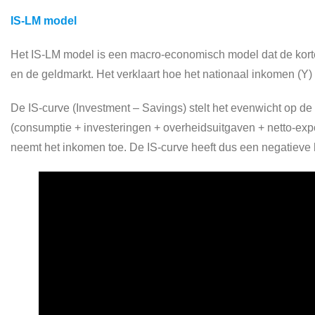
IS-LM model
Het IS-LM model is een macro-economisch model dat de kort
en de geldmarkt. Het verklaart hoe het nationaal inkomen (Y
De IS-curve (Investment – Savings) stelt het evenwicht op de
(consumptie + investeringen + overheidsuitgaven + netto-expor
neemt het inkomen toe. De IS-curve heeft dus een negatieve h