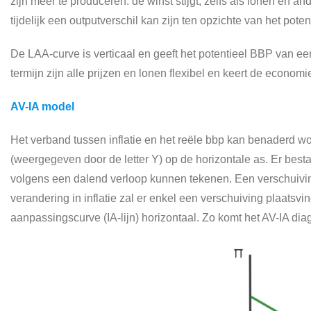
zijn meer te produceren: de winst stijgt, zelfs als lonen en a
tijdelijk een outputverschil kan zijn ten opzichte van het pote
De LAA-curve is verticaal en geeft het potentieel BBP van ee
termijn zijn alle prijzen en lonen flexibel en keert de economi
AV-IA model
Het verband tussen inflatie en het reële bbp kan benaderd wo
(weergegeven door de letter Y) op de horizontale as. Er best
volgens een dalend verloop kunnen tekenen. Een verschuivin
verandering in inflatie zal er enkel een verschuiving plaatsv
aanpassingscurve (IA-lijn) horizontaal. Zo komt het AV-IA di