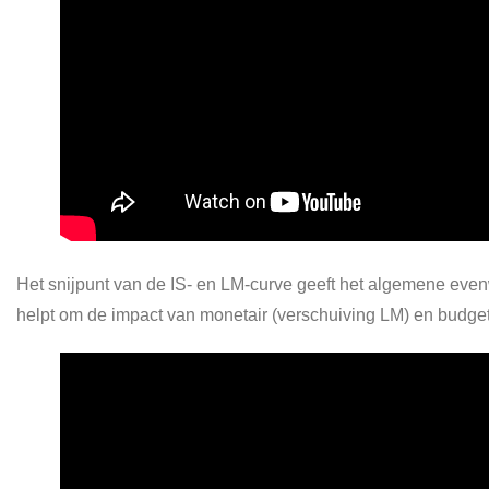
Het snijpunt van de IS- en LM-curve geeft het algemene even
helpt om de impact van monetair (verschuiving LM) en budgett