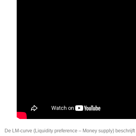
De LM-curve (Liquidity preference – Money supply) beschrijft