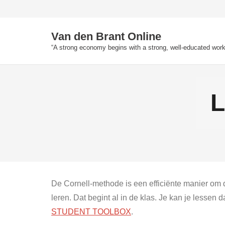
Skip
to
content
Van den Brant Online
“A strong economy begins with a strong, well-educated work
L
De Cornell-methode is een efficiënte manier om d
leren. Dat begint al in de klas. Je kan je lesse
STUDENT TOOLBOX
.