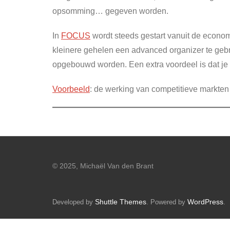
opsomming… gegeven worden.
In
FOCUS
wordt steeds gestart vanuit de economi
kleinere gehelen een advanced organizer te gebru
opgebouwd worden. Een extra voordeel is dat je
Voorbeeld
: de werking van competitieve markten
© 2025, Michaël Van den Brant
Shuttle Themes
WordPress
Developed by
. Powered by
.