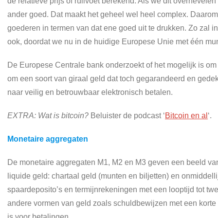
de relatieve prijs of ruilvoet berekend. Als we dit overhevel
ander goed. Dat maakt het geheel wel heel complex. Daarom
goederen in termen van dat ene goed uit te drukken. Zo zal i
ook, doordat we nu in de huidige Europese Unie met één mun
De Europese Centrale bank onderzoekt of het mogelijk is om m
om een soort van giraal geld dat toch gegarandeerd en gedek
naar veilig en betrouwbaar elektronisch betalen.
EXTRA: Wat is bitcoin?
Beluister de podcast ‘
Bitcoin en al
‘.
Monetaire aggregaten
De monetaire aggregaten M1, M2 en M3 geven een beeld van d
liquide geld: chartaal geld (munten en biljetten) en onmidd
spaardeposito’s en termijnrekeningen met een looptijd tot tw
andere vormen van geld zoals schuldbewijzen met een korte 
is voor betalingen.