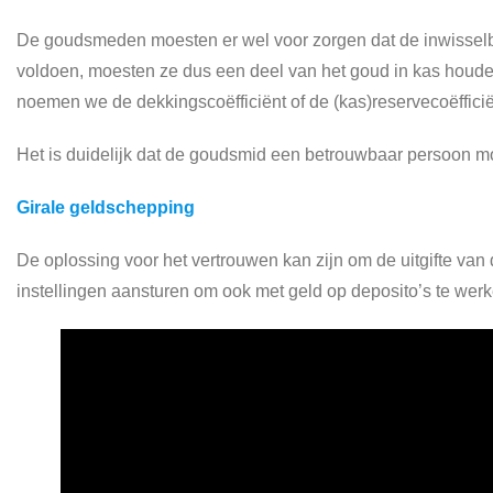
De goudsmeden moesten er wel voor zorgen dat de inwisselb
voldoen, moesten ze dus een deel van het goud in kas houde
noemen we de dekkingscoëfficiënt of de (kas)reservecoëfficië
Het is duidelijk dat de goudsmid een betrouwbaar persoon moes
Girale geldschepping
De oplossing voor het vertrouwen kan zijn om de uitgifte van 
instellingen aansturen om ook met geld op deposito’s te wer