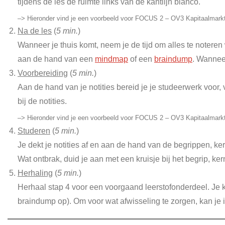
tijdens de les de ruimte links van de kantlijn blanco.
–> Hieronder vind je een voorbeeld voor FOCUS 2 – OV3 Kapitaalmarkt (
Na de les
(
5 min.
)
Wanneer je thuis komt, neem je de tijd om alles te noteren 
aan de hand van een
mindmap
of een
braindump
. Wanneer
Voorbereiding
(
5 min.
)
Aan de hand van je notities bereid je je studeerwerk voor
bij de notities.
–> Hieronder vind je een voorbeeld voor FOCUS 2 – OV3 Kapitaalmarkt (l
Studeren
(
5 min.
)
Je dekt je notities af en aan de hand van de begrippen, ke
Wat ontbrak, duid je aan met een kruisje bij het begrip, ke
Herhaling
(
5 min.
)
Herhaal stap 4 voor een voorgaand leerstofonderdeel. Je 
braindump op). Om voor wat afwisseling te zorgen, kan je 