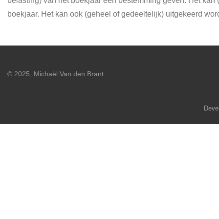
belasting) van het boekjaar een bestemming geven. Het kan (
boekjaar. Het kan ook (geheel of gedeeltelijk) uitgekeerd w
© 2025, Michaël Van den Brant
Deve