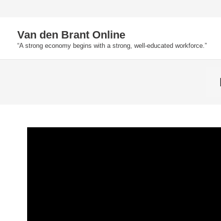
Skip
to
Van den Brant Online
content
“A strong economy begins with a strong, well-educated workforce.”