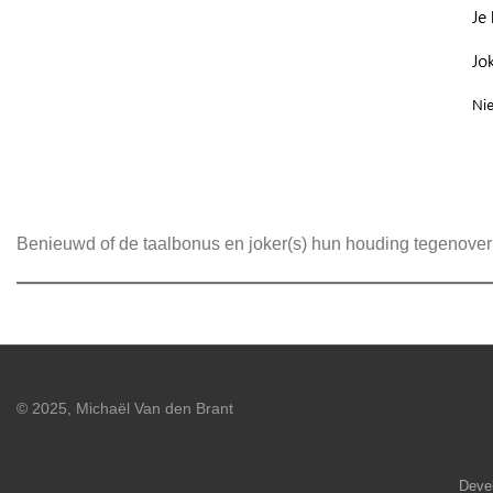
Benieuwd of de taalbonus en joker(s) hun houding tegenover
© 2025, Michaël Van den Brant
Deve