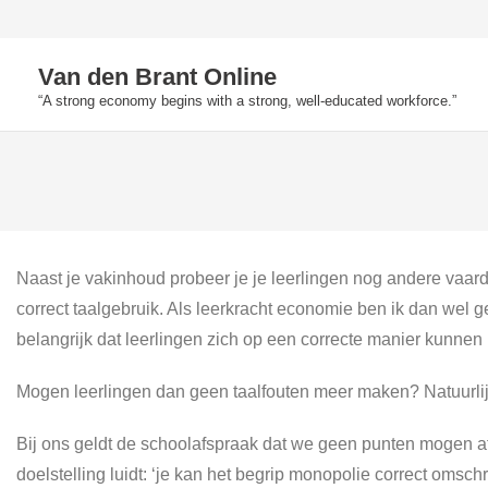
Skip
to
Van den Brant Online
content
“A strong economy begins with a strong, well-educated workforce.”
Naast je vakinhoud probeer je je leerlingen nog andere vaardi
correct taalgebruik. Als leerkracht economie ben ik dan wel gee
belangrijk dat leerlingen zich op een correcte manier kunnen 
Mogen leerlingen dan geen taalfouten meer maken? Natuurlijk
Bij ons geldt de schoolafspraak dat we geen punten mogen aft
doelstelling luidt: ‘je kan het begrip monopolie correct omsch