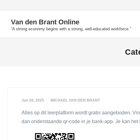
Skip
to
Van den Brant Online
content
“A strong economy begins with a strong, well-educated workforce.”
Cat
Jun 28, 2025
MICHAEL VAN DEN BRANT
Alles op dit leerplatform wordt gratis aangeboden. Vind
dan onderstaande qr-code in je bank-app. Je kan he