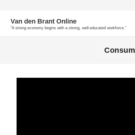
Skip
to
Van den Brant Online
content
“A strong economy begins with a strong, well-educated workforce.”
Consume